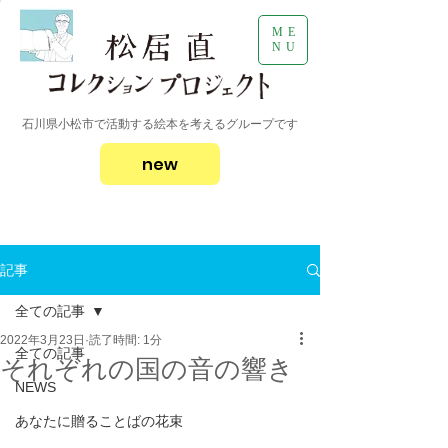
ME
NU
石川県小松市で活動する絵本を考えるグループです
new
記事
全ての記事
2022年3月23日
読了時間: 1分
全ての記事
それぞれの国の音の響き
NEWS
あなたに贈ることばの花束