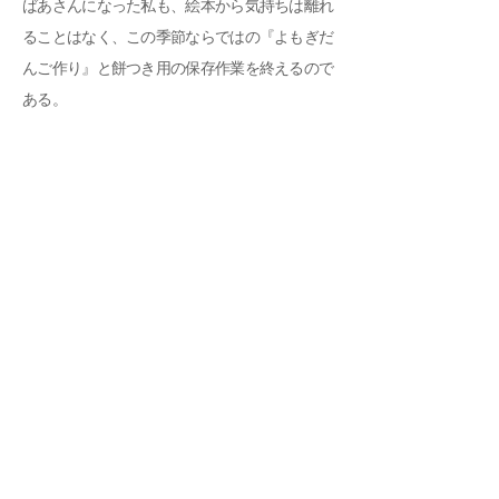
ばあさんになった私も、絵本から気持ちは離れ
ることはなく、この季節ならではの『よもぎだ
んご作り』と餅つき用の保存作業を終えるので
ある。
（ばあたん）
「よもぎだんご」
戻る
以下のお話の続きはこちらから