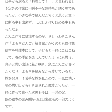
仕事から戻ると「料理して！！」と言われると
予定外の作業に一瞬不平な気持ちが湧く母であ
ったが、小さな手で摘んだだろうと思うと無下
に断る事も出来ず、しぶしぶ作り始める事もあ
ったなぁ…
だんご作りに登場するのが、さとうわきこさん
作『よもぎだんご』福音館かがくのとも傑作集
絵本を料理本にして、子どもと一緒にこねこね
して、春の季節を楽しんでいたようにも思う。
息子と思い出話に花が咲き、急にだんごが食べ
たくなり、よもぎを摘みながら歩いていると、
蛇を発見！！苦手な蛇を見たので、一気に幼い
頃の思い出から引き戻された散歩だったが、一
緒に作って食べた次男も今は、一児の父。
娘の絵本の読み聞かせは日常生活の一部のよう
です。