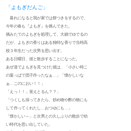
「よもぎだんご」
​ 暮れになると我が家では餅つきをするので、
今年の春も『よもぎ』を摘んできた。
摘みたてのよもぎを処理して、大鍋でゆでるの
だが、よもぎの香りはある独特な香りで当時高
校３年生だった次男を思い出す。
ある日曜日、彼と散歩することになった。
あぜ道でよもぎを見つけた彼は、「小さい時こ
の葉っぱで団子作ったなぁ…」「懐かしいな
ぁ…このにおい！！」
「えっ！！」覚えとるん？？」
「つくしも採ってきたら、炒め物や酢の物にも
して作ってくれたし…おつゆにも…」
「懐かしい～」と次男との久しぶりの散歩で幼
い時代を思い出していた。