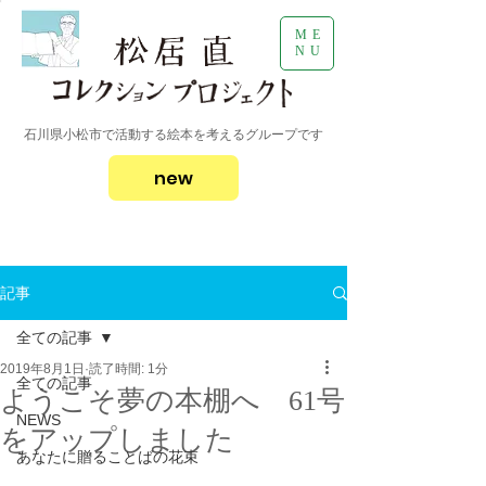
ME
NU
石川県小松市で活動する絵本を考えるグループです
new
記事
全ての記事
2019年8月1日
読了時間: 1分
全ての記事
ようこそ夢の本棚へ 61号
NEWS
をアップしました
あなたに贈ることばの花束