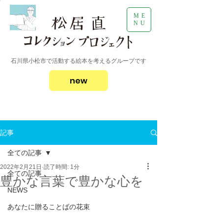
ME
NU
石川県小松市で活動する絵本を考えるグループです
new
記事
全ての記事
2022年2月21日
読了時間: 1分
全ての記事
豊かな言葉で豊かな心を
NEWS
あなたに贈ることばの花束