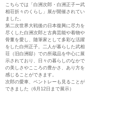
こちらでは「白洲次郎・白洲正子ー武
相荘折々のくらし」展が開催されてい
ました。
第二次世界大戦後の日本復興に尽力を
尽くした白洲次郎と古典芸能や着物や
骨董を愛し、随筆家として多彩な活躍
をした白州正子。二人が暮らした武相
荘（旧白洲邸）での所蔵品を中心に展
示されており、日々の暮らしのなかで
の美しさやこころの豊かさ、あり方を
感じることができます。
次郎の愛車、ベントレーも見ることが
できました（6月12日まで展示）