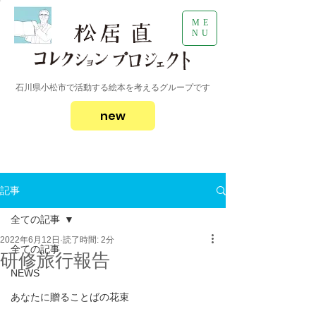
ME
NU
石川県小松市で活動する絵本を考えるグループです
new
記事
全ての記事
2022年6月12日
読了時間: 2分
全ての記事
研修旅行報告
NEWS
あなたに贈ることばの花束