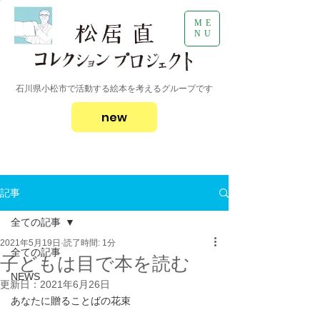
ME
NU
石川県小松市で活動する絵本を考えるグループです
new
記事
全ての記事
2021年5月19日
読了時間: 1分
全ての記事
子どもは目で本を読む
NEWS
更新日：
2021年6月26日
あなたに贈ることばの花束