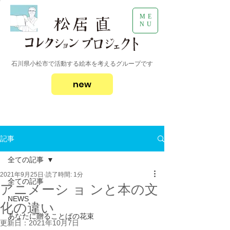
ME
NU
石川県小松市で活動する絵本を考えるグループです
new
記事
全ての記事
2021年9月25日
読了時間: 1分
全ての記事
アニメーシ ョ ンと本の文
NEWS
化の違い
あなたに贈ることばの花束
更新日：
2021年10月7日